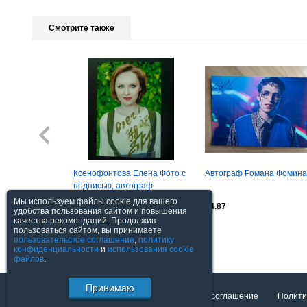
Смотрите также
Ксенофонтова Елена Фото с
Автограф Романа Фомина
подписью, автограф
оригинал
Мы используем файлы cookie для вашего
$3.04
$4.87
удобства пользования сайтом и повышения
качества рекомендаций. Продолжив
пользоваться сайтом, вы принимаете
Посмотреть все
пользовательское соглашение
,
политику
конфиденциальности
и
использования cookie
файлов
.
Принимаю
О торговой площадке
Пользовательское соглашение
Полити