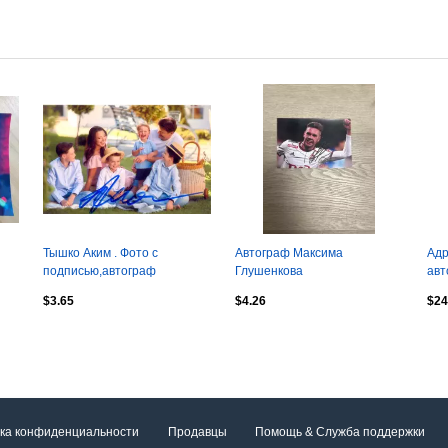
Тышко Аким . Фото с
Автограф Максима
Адр
подписью,автограф
Глушенкова
авт
оригинал
$3.65
$4.26
$24
ка конфиденциальности
Продавцы
Помощь & Служба поддержки