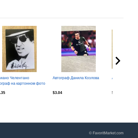
иано Челентано
Автограф Данила Козлова
Автограф Ден
ограф на картонном фото
.35
$3.04
$6.69
© FavoritMarket.com