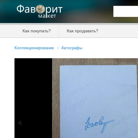
Искать та
Как покупать?
Как продавать?
Цена от
Коллекционирование
Автографы
Продавец