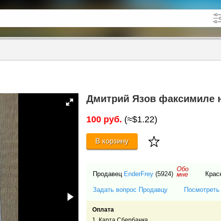
кже в описании
до
Дмитрий Язов факсимиле 
100 руб.
(≈$1.22)
В корзину
Обо
Продавец
EnderFrey
(5924)
Крас
мне
Задать вопрос Продавцу
Посмотреть
Оплата
1. Карта Сбербанка