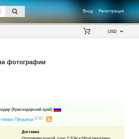
Вход
Регистрация
$
на фотографии
нодар (Краснодарский край)
6787
 товары Продавца
Доставка
Отправляю почтой, ozon, СДЭК и 5Post (магазины