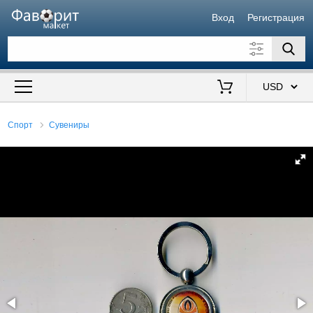
Вход
Регистрация
Искать также в описании
Цена от
до
$
Спорт
Сувениры
Продавец