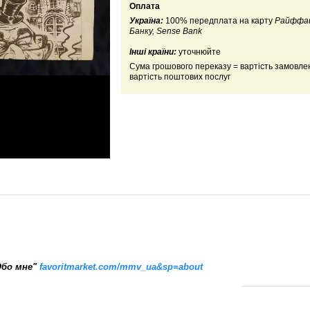
Оплата
Україна:
100% передплата на карту
Райффа
Банку, Sense Bank
Інші країни:
уточнюйте
Сума грошового переказу = вартість замовле
вартість поштових послуг
Обо мне"
favoritmarket.com/mmv_ua&sp=about