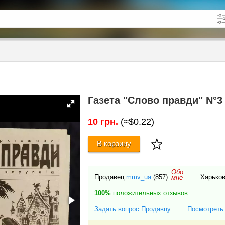
кже в описании
до
Газета "Слово правди" N°3 
10 грн.
(≈$0.22)
В корзину
Обо
Продавец
mmv_ua
(857)
Харьков
мне
100%
положительных отзывов
Задать вопрос Продавцу
Посмотреть