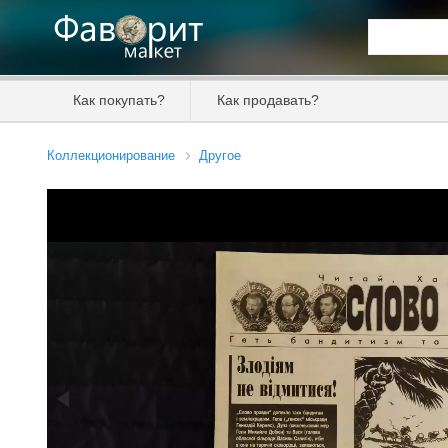
Искать та
Как покупать?
Как продавать?
Цена от
Коллекционирование
Другое
Продавец