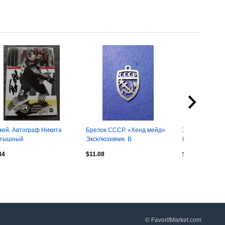
кей. Автограф Никита
Брелок СССР. «Хенд мейд».
Хоккей. Автог
ртышный
Эксклюзивчик. В
Порядин
единственном экземпляре.
84
$11.08
$3.68
Нержавейка.
© FavoritMarket.com