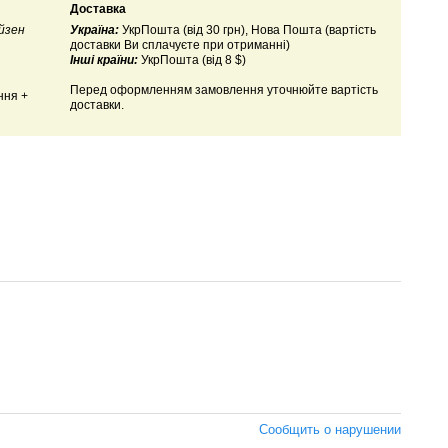
Доставка
йзен
Україна:
УкрПошта (від 30 грн), Нова Пошта (вартість
доставки Ви сплачуєте при отриманні)
Інші країни:
УкрПошта (від 8 $)
Перед оформленням замовлення уточнюйте вартість
ння +
доставки.
Сообщить о нарушении