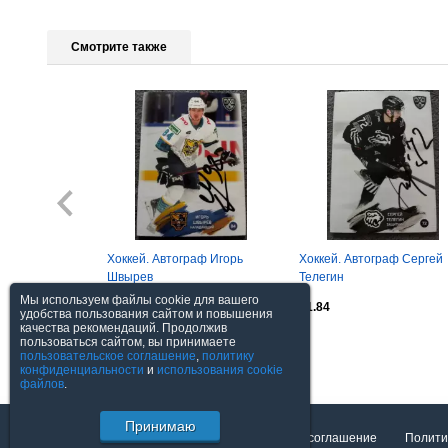
Смотрите также
Хоккей. Автограф Игорь
Хоккей. Автограф Сергей
Швырев
Телегин
Мы используем файлы cookie для вашего
$1.23
$1.84
удобства пользования сайтом и повышения
качества рекомендаций. Продолжив
пользоваться сайтом, вы принимаете
Посмотреть все
пользовательское соглашение
,
политику
конфиденциальности
и
использования cookie
файлов
.
Принимаю
О торговой площадке
Пользовательское соглашение
Полити