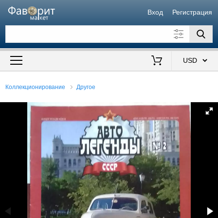
Вход
Регистрация
Искать также в описании
Цена от
до
$
Коллекционирование
Другое
Продавец