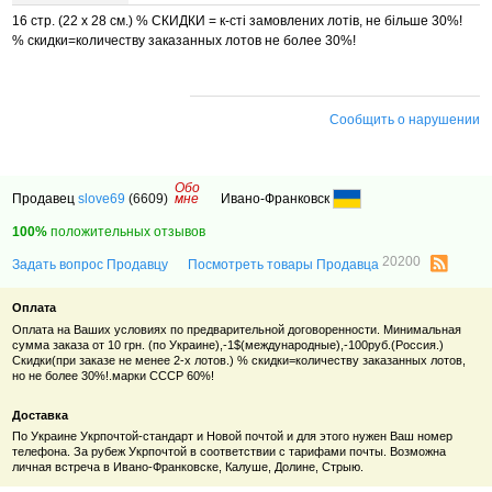
16 стр. (22 х 28 см.) % СКИДКИ = к-сті замовлених лотів, не більше 30%!
% скидки=количеству заказанных лотов не более 30%!
recimg
Сообщить о нарушении
Обо
Продавец
slove69
(6609)
мне
Ивано-Франковск
100%
положительных отзывов
20200
Задать вопрос Продавцу
Посмотреть товары Продавца
Оплата
Оплата на Ваших условиях по предварительной договоренности. Минимальная
сумма заказа от 10 грн. (по Украине),-1$(международные),-100руб.(Россия.)
Скидки(при заказе не менее 2-х лотов.) % скидки=количеству заказанных лотов,
но не более 30%!.марки СССР 60%!
Доставка
По Украине Укрпочтой-стандарт и Новой почтой и для этого нужен Ваш номер
телефона. За рубеж Укрпочтой в соответствии с тарифами почты. Возможна
личная встреча в Ивано-Франковске, Калуше, Долине, Стрыю.