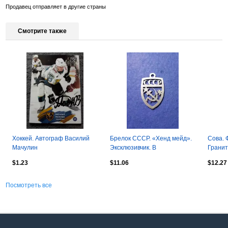
Продавец отправляет в другие страны
Смотрите также
Хоккей. Автограф Василий
Брелок СССР. «Хенд мейд».
Сова. 
Мачулин
Эксклюзивчик. В
Гранит
единственном экземпляре.
$1.23
$11.06
$12.27
Нержавейка.
Посмотреть все