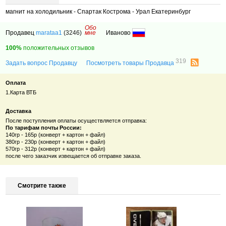
магнит на холодильник - Спартак Кострома - Урал Екатеринбург
Обо
Продавец
marataa1
(3246)
мне
Иваново
100%
положительных отзывов
319
Задать вопрос Продавцу
Посмотреть товары Продавца
Оплата
1.Карта ВТБ
Доставка
После поступления оплаты осуществляется отправка:
По тарифам почты России:
140гр - 165р (конверт + картон + файл)
380гр - 230р
(конверт + картон + файл)
570гр - 312р
(конверт + картон + файл)
после чего заказчик извещается об отправке заказа.
Смотрите также