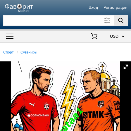
Вход
Регистрация
Искать также в описании
Цена от
до
$
Спорт
Сувениры
Продавец