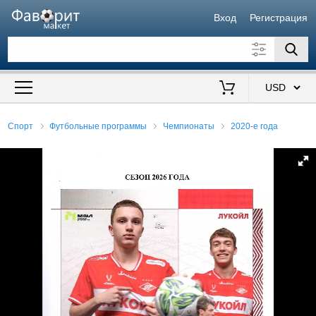
Вход
Регистрация
Искать также в описании
Цена от
до
$
Спорт
Футбольные программы
Чемпионаты
2020-е года
Продавец