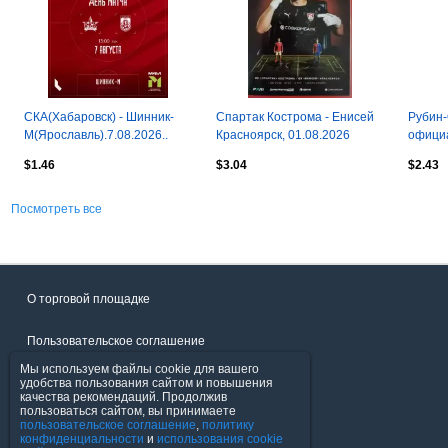
СКА(Хабаровск) - Шинник-
Спартак Кострома - Енисей
Рубин-
М(Ярославль).7.08.2026..
Красноярск, 01.08.2026
официа
(МФЛ)
матчу
$1.46
$3.04
$2.43
Посмотреть все
О торговой площадке
Пользовательское соглашение
Мы используем файлы cookie для вашего
Политика конфиденциальности
удобства пользования сайтом и повышения
качества рекомендаций. Продолжив
пользоваться сайтом, вы принимаете
Продавцы
пользовательское соглашение
,
политику
конфиденциальности
и
использования cookie