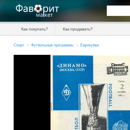
Искать та
Как покупать?
Как продавать?
Цена от
Спорт
Футбольные программы
Еврокубки
Продавец