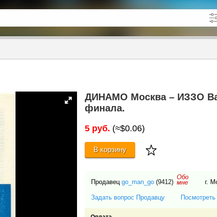
кже в описании
до
ДИНАМО Москва – ИЗЗО Вац 
финала.
5 руб.
(≈$0.06)
В корзину
Обо
Продавец
go_man_go
(9412)
г. 
мне
Задать вопрос Продавцу
Посмотреть