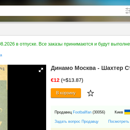
кже в описании
до
.08.2026 в отпуске. Все заказы принимаются и будут выполн
да
Динамо Москва - Шахтер Ст
€12
(≈$13.87)
В корзину
Продавец
Footballfan
(30056)
Киев
Задать вопрос Продавцу
Посмотреть