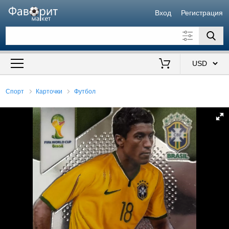
Вход
Регистрация
Искать также в описании
Цена от
до
$
Спорт
Карточки
Футбол
Продавец