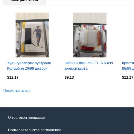
Смотрите также
Хуан гуиллермо куадрадо
Фабиан Джонсон США 63/99
Кристи
Колумбия 20/99 джерси
джерси карта
88/99 
карта
$12.17
$9.13
$12.17
Посмотреть все
О торговой площадке
Пользовательское соглашение