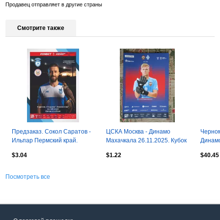
Продавец отправляет в другие страны
Смотрите также
Предзаказ. Сокол Саратов -
ЦСКА Москва - Динамо
Черном
Ильпар Пермский край.
Махачкала 26.11.2025. Кубок
Динамо
12.08.2026. Кубок России
России. 1/4 финала
Кубок 
$3.04
$1.22
$40.45
Посмотреть все