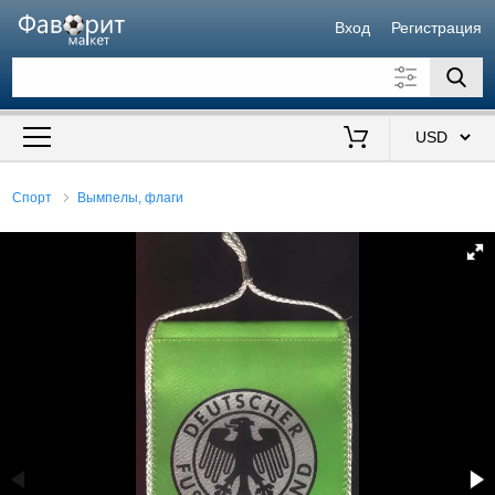
Вход
Регистрация
Искать также в описании
Цена от
до
$
Спорт
Вымпелы, флаги
Продавец