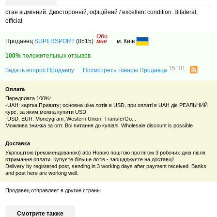
стан відмінний. Двосторонній, офіційний / excellent condition. Bilateral,
official
Обо
Продавец
SUPERSPORT
(8515)
мне
м. Київ
100%
положительных отзывов
15101
Задать вопрос Продавцу
Посмотреть товары Продавца
Оплата
Передплата 100%:
-UAH: картка Привату; основна ціна лотів в USD, при оплаті в UAH діє РЕАЛЬНИЙ
курс, за яким можна купити USD;
-USD, EUR: Moneygram, Western Union, TransferGo...
Можлива знижка за опт. Всі питання до купівлі. Wholesale discount is possible
Доставка
Укрпоштою (рекомендованою) або Новою поштою протягом 3 робочих днів після
отримання оплати. Купуєте більше лотів - заощаджуєте на доставці!
Delivery by registered post, sending in 3 working days after payment received. Banks
and post here are working well.
Продавец отправляет в другие страны
Смотрите также