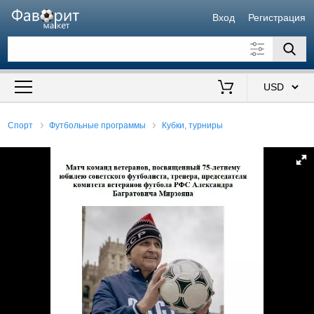
Вход
Регистрация
Искать также в описании
Цена от
до
$
Спорт
Футбольные программы
Кубки, турниры
Продавец