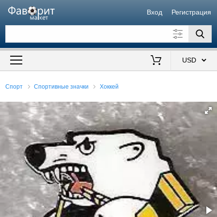
Вход
Регистрация
Искать также в описании
Цена от
до
$
Спорт
Спортивные значки
Хоккей
Продавец