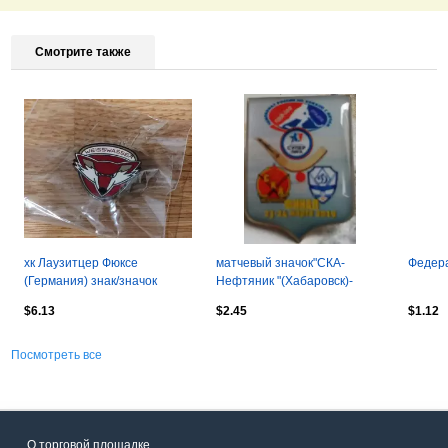
Смотрите также
хк Лаузитцер Фюксе
матчевый значок"СКА-
Федера
(Германия) знак/значок
Нефтяник "(Хабаровск)-
официальный
"Динамо"Москва 23-24марта
$6.13
$2.45
$1.12
2019г финал
Посмотреть все
О торговой площадке