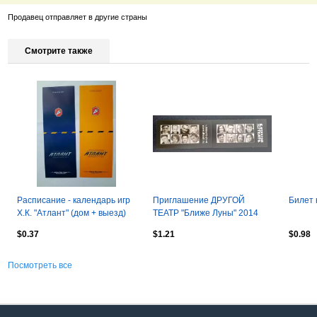
Продавец отправляет в другие страны
Смотрите также
Расписание - календарь игр
Приглашение ДРУГОЙ
Билет 
Х.К. "Атлант" (дом + выезд)
ТЕАТР "Ближе Луны" 2014
сезон 2010 - 2011 г.г.
$0.37
$1.21
$0.98
Посмотреть все