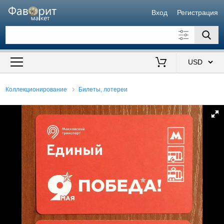
Вход
Регистрация
Искать также в описании
Цена от
до
$
Коллекционирование
Билеты, лотереи
Продавец