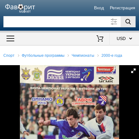
Вход
Регистрация
Искать также в описании
Цена от
до
$
Спорт
Футбольные программы
Чемпионаты
2000-е года
Продавец