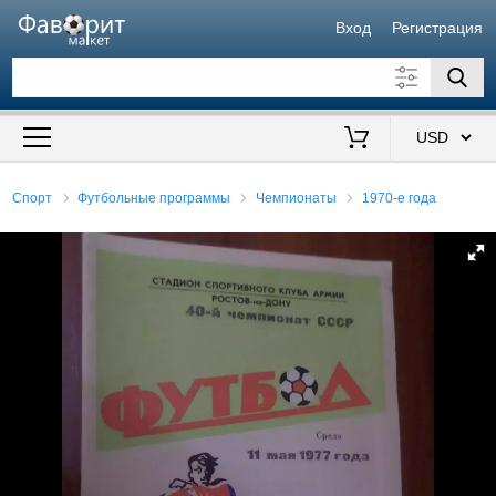
Вход
Регистрация
Искать также в описании
Цена от
до
$
Спорт
Футбольные программы
Чемпионаты
1970-е года
Продавец