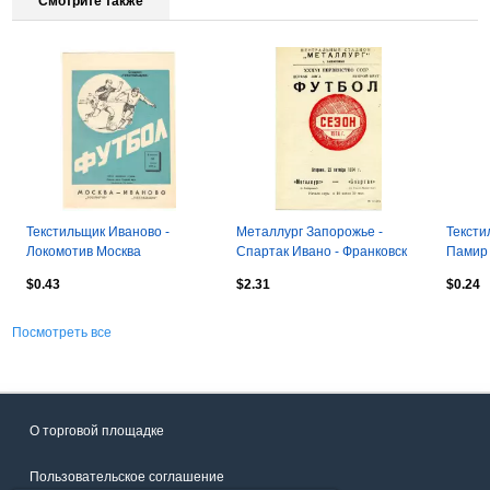
Смотрите также
Текстильщик Иваново -
Металлург Запорожье -
Тексти
Локомотив Москва
Спартак Ивано - Франковск
Памир 
10.07.1973.
22.10.1974
$0.43
$2.31
$0.24
Посмотреть все
О торговой площадке
Пользовательское соглашение