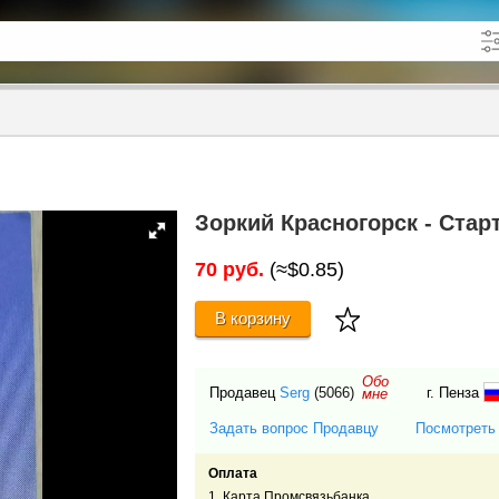
кже в описании
до
Зоркий Красногорск - Старт
70 руб.
(≈$0.85)
В корзину
Обо
Продавец
Serg
(5066)
г. Пенза
мне
Задать вопрос Продавцу
Посмотреть
Оплата
1. Карта Промсвязьбанка.