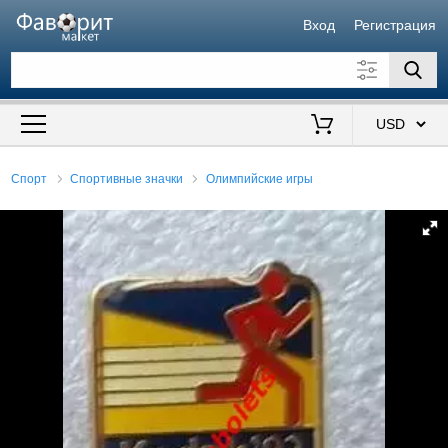
Вход
Регистрация
Искать также в описании
Цена от
до
$
Спорт
Спортивные значки
Олимпийские игры
Продавец