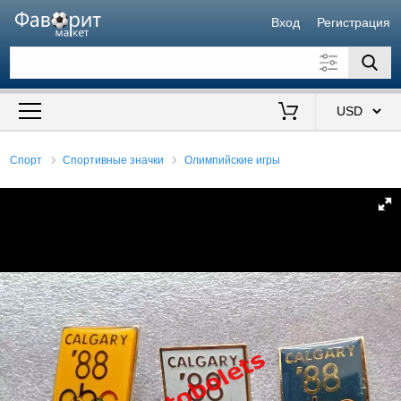
Вход
Регистрация
Искать также в описании
Цена от
до
$
Спорт
Спортивные значки
Олимпийские игры
Продавец