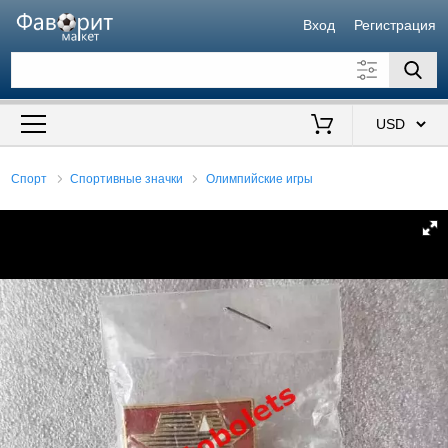
Вход
Регистрация
Искать также в описании
Цена от
до
$
Спорт
Спортивные значки
Олимпийские игры
Продавец