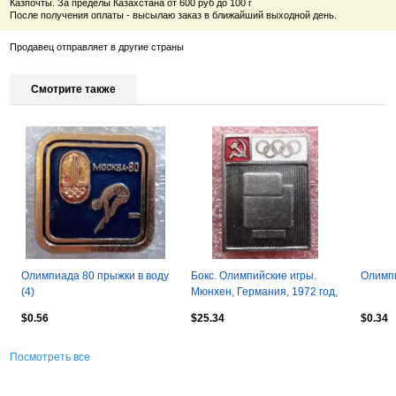
Казпочты. За пределы Казахстана от 600 руб до 100 г
После получения оплаты - высылаю заказ в ближайший выходной день.
Продавец отправляет в другие страны
Смотрите также
Олимпиада 80 прыжки в воду
Бокс. Олимпийские игры.
Олимпи
(4)
Мюнхен, Германия, 1972 год,
НОК СССР
$0.56
$25.34
$0.34
Посмотреть все