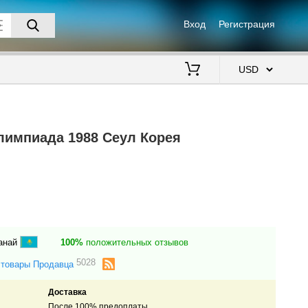
Вход
Регистрация
$
лимпиада 1988 Сеул Корея
анай
100%
положительных отзывов
5028
 товары Продавца
Доставка
После 100% предоплаты.