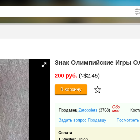
кже в описании
до
Знак Олимпийские Игры О
200 руб.
(≈$2.45)
В корзину
Обо
Продавец
Zatobolets
(3768)
Кост
мне
Задать вопрос Продавцу
Посмотреть
Оплата
1. Western Union