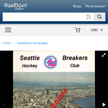
Вход
Регистрация
Искать также в описании
Цена от
до
$
Спорт
Хоккейные программы
Продавец