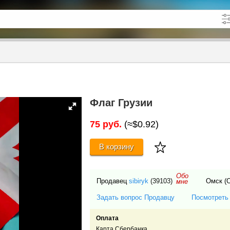
кже в описании
до
Флаг Грузии
75 руб.
(≈$0.92)
В корзину
Обо
Продавец
sibiryk
(39103)
Омск (
мне
Задать вопрос Продавцу
Посмотреть
Оплата
Карта Сбербанка