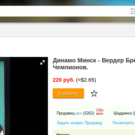
кже в описании
до
Динамо Минск - Вердер Бр
Чемпионов.
220 руб.
(≈$2.65)
В корзину
Обо
Продавец
asv
(5262)
Шадринск (
мне
Задать вопрос Продавцу
Посмотреть