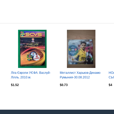
Ліга Європи УЄФА. Васлуй-
Металлист Харьков-Динамо
НОА
Лілль. 2010.м.
Румыния-30.08.2012
СЬО
202
$1.52
$0.73
$4