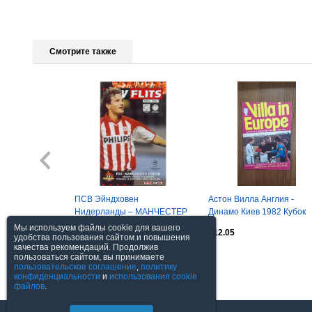
Смотрите также
ПСВ Эйндховен
Астон Вилла Англия -
Нидерланды – МАНЧЕСТЕР
Динамо Киев 1982 Кубок
ЮНАЙТЕД Англия
Чемпионов
Мы используем файлы cookie для вашего
$6.02
$12.05
26.09.2000, Лига чемпионов.
удобства пользования сайтом и повышения
качества рекомендаций. Продолжив
пользоваться сайтом, вы принимаете
Посмотреть все
пользовательское соглашение
,
политику
конфиденциальности
и
использования cookie
файлов
.