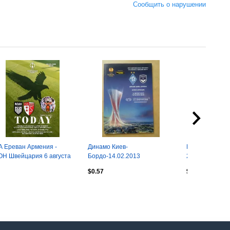
Сообщить о нарушении
 Ереван Армения -
Динамо Киев-
Барселона- Ша
Н Швейцария 6 августа
Бордо-14.02.2013
2009.в.
6 ЛК официальная КЛФ
$0.57
$18.21