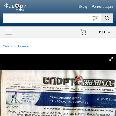
Вход
Регистрация
Искать также в описании
Цена от
до
$
Спорт
Газеты
Продавец