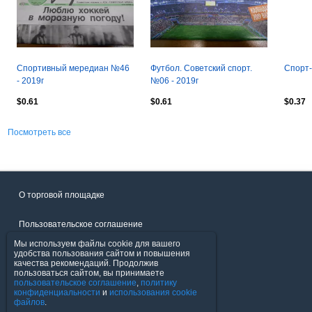
Спортивный мередиан №46
Футбол. Советский спорт.
Спорт-
- 2019г
№06 - 2019г
$0.61
$0.61
$0.37
Посмотреть все
О торговой площадке
Пользовательское соглашение
Мы используем файлы cookie для вашего
Политика конфиденциальности
удобства пользования сайтом и повышения
качества рекомендаций. Продолжив
пользоваться сайтом, вы принимаете
Продавцы
пользовательское соглашение
,
политику
конфиденциальности
и
использования cookie
файлов
.
Помощь & Служба поддержки