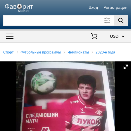
Вход
Регистрация
Искать также в описании
Цена от
до
$
Спорт
Футбольные программы
Чемпионаты
2020-е года
Продавец