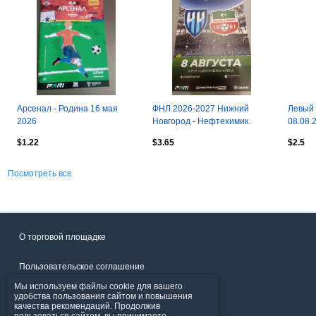
Арсенал - Родина 16 мая
ФНЛ 2026-2027 Нижний
Левый 
2026
Новгород - Нефтехимик.
08.08.
$1.22
$3.65
$2.5
Посмотреть все
О торговой площадке
Пользовательское соглашение
Мы используем файлы cookie для вашего
Политика конфиденциальности
удобства пользования сайтом и повышения
качества рекомендаций. Продолжив