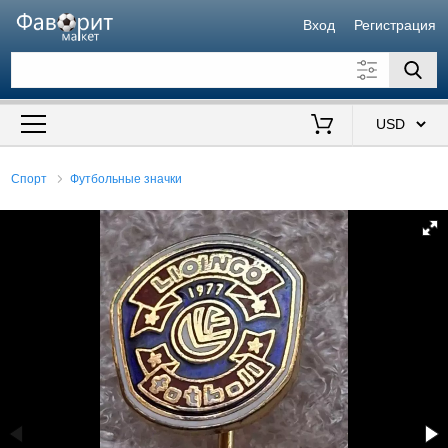
Вход
Регистрация
Искать также в описании
Цена от
до
$
Спорт
Футбольные значки
Продавец