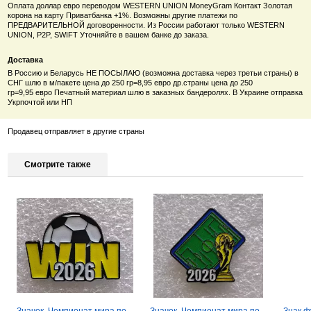
Оплата доллар евро переводом WESTERN UNION MoneyGram Контакт Золотая
корона на карту Приватбанка +1%. Возможны другие платежи по
ПРЕДВАРИТЕЛЬНОЙ договоренности. Из России работают только
WESTERN
UNION, P2P, SWIFT Уточняйте в вашем банке до заказа.
Доставка
В Россию и Беларусь НЕ ПОСЫЛАЮ (возможна доставка через третьи страны) в
СНГ шлю в м/пакете цена до 250 гр=8,95 евро др.страны цена
до 250
гр=9
,95
евро
Печатный материал шлю в заказных бандеролях. В Украине отправка
Укрпочтой или НП
Продавец отправляет в другие страны
Смотрите также
Значок. Чемпионат мира по
Значок. Чемпионат мира по
Знак ф