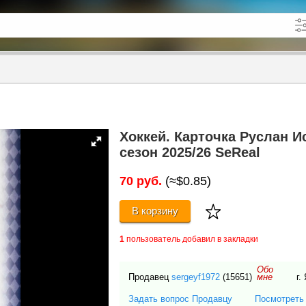
кже в описании
до
Хоккей. Карточка Руслан И
сезон 2025/26 SeReal
70 руб.
(≈$0.85)
В корзину
1
пользователь добавил в закладки
Обо
Продавец
sergeyf1972
(15651)
г.
мне
Задать вопрос Продавцу
Посмотреть