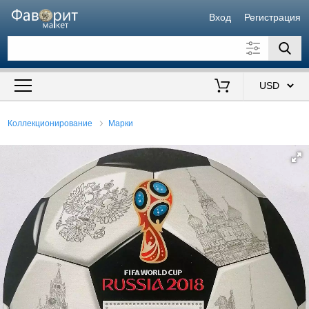
Вход
Регистрация
Искать также в описании
Цена от
до
$
Коллекционирование
Марки
Продавец