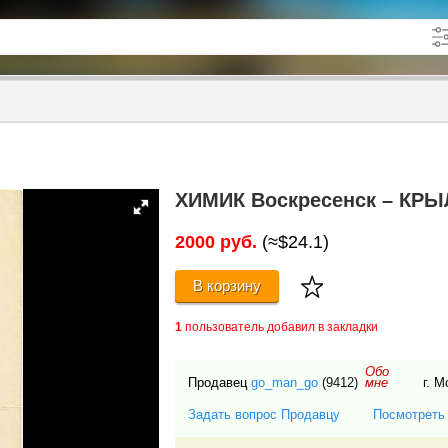
кже в описании
до
ХИМИК Воскресенск – КРЫ
2000 руб.
(≈$24.1)
В корзину
1
пользователь добавил в закладки
Обо
Продавец
go_man_go
(9412)
г. 
мне
Задать вопрос Продавцу
Посмотреть