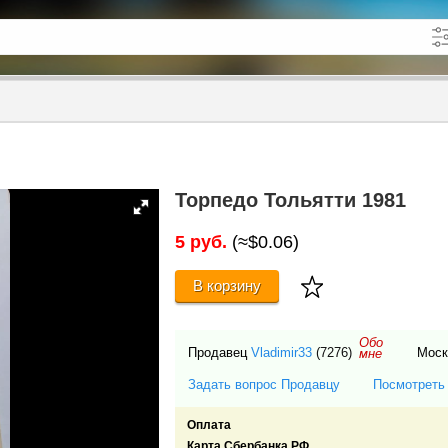
кже в описании
до
Торпедо Тольятти 1981
5 руб.
(≈$0.06)
В корзину
Обо
Продавец
Vladimir33
(7276)
Мос
мне
Задать вопрос Продавцу
Посмотреть
Оплата
Карта Сбербанка РФ.