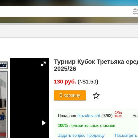
кже в описании
до
Турнир Кубок Третьяка сред
2025/26
130 руб.
(≈$1.59)
В корзину
Обо
Продавец
fkazakevicht
(9263)
Но
мне
100%
положительных отзывов
Задать вопрос Продавцу
Посмотреть