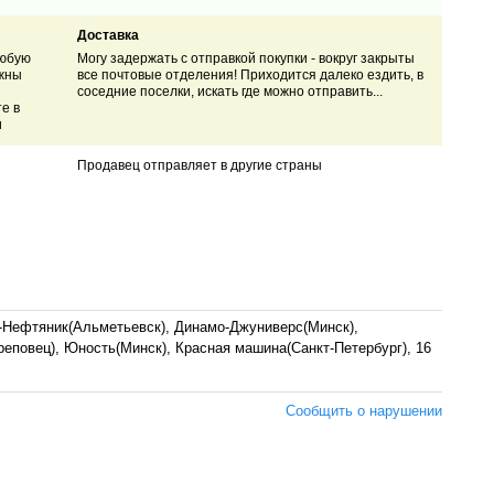
Доставка
любую
Могу задержать с отправкой покупки - вокруг закрыты
ожны
все почтовые отделения! Приходится далеко ездить, в
соседние поселки, искать где можно отправить...
е в
и
Продавец отправляет в другие страны
рс-Нефтяник(Альметьевск), Динамо-Джуниверс
(Минск),
еповец), Юность(Минск), Красная машина(Санкт-Петербург), 16
Сообщить о нарушении