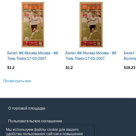
Билет ФК Москва Москва - ФК
Билет ФК Москва Москва - ФК
Билет 
Томь Томск 17-03-2007
Томь Томск 17-03-2007
Волгог
Сергей Семак
Сергей Семак
Астрах
$1.2
$1.2
$18.23
Посмотреть все
О торговой площадке
Пользовательское соглашение
Мы используем файлы cookie для вашего
Политика конфиденциальности
удобства пользования сайтом и повышения