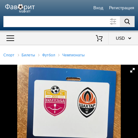
Вход
Регистрация
Искать также в описании
Цена от
до
$
Спорт
Билеты
Футбол
Чемпионаты
Продавец