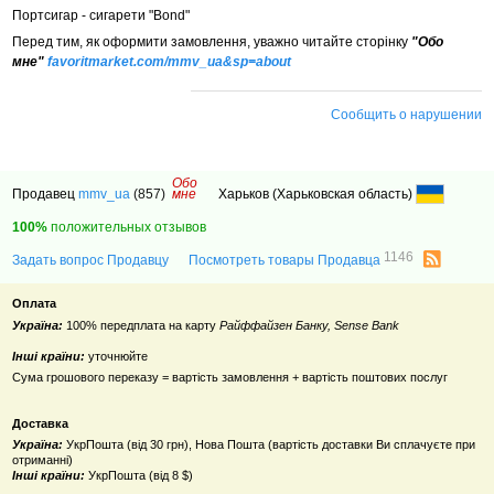
Портсигар - сигарети "Bond"
Перед тим, як оформити замовлення, уважно читайте сторінку
"Обо
мне"
favoritmarket.com/mmv_ua&sp=about
Сообщить о нарушении
Обо
Продавец
mmv_ua
(857)
мне
Харьков (Харьковская область)
100%
положительных отзывов
1146
Задать вопрос Продавцу
Посмотреть товары Продавца
Оплата
Україна:
100% передплата на карту
Райффайзен Банку, Sense Bank
Інші країни:
уточнюйте
Сума грошового переказу = вартість замовлення + вартість поштових послуг
Доставка
Україна:
УкрПошта (від 30 грн), Нова Пошта (вартість доставки Ви сплачуєте при
отриманні)
Інші країни:
УкрПошта (від 8 $)