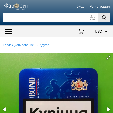
Вход
Регистрация
Искать также в описании
Цена от
до
$
Коллекционирование
Другое
Продавец