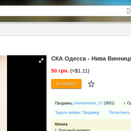
кже в описании
до
СКА Одесса - Нива Винница 
50 грн.
(≈$1.11)
В корзину
Продавец
chernomorets_57
(3831)
г. 
Задать вопрос Продавцу
Посмотреть
Оплата
1. Почтовый перевод.