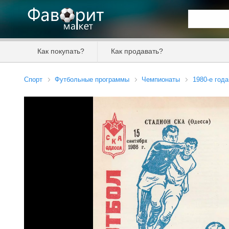
Искать та
Как покупать?
Как продавать?
Цена от
Спорт
Футбольные программы
Чемпионаты
1980-е года
Продавец