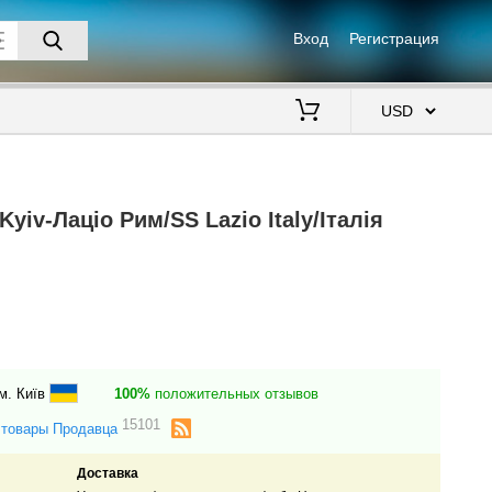
Вход
Регистрация
$
yiv-Лаціо Рим/SS Lazio Italy/Італія
м. Київ
100%
положительных отзывов
15101
 товары Продавца
Доставка