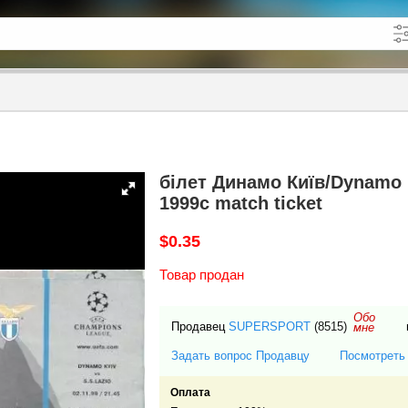
кже в описании
до
білет Динамо Київ/Dynamo K
1999c match ticket
$0.35
Товар продан
Обо
Продавец
SUPERSPORT
(8515)
мне
Задать вопрос Продавцу
Посмотреть
Оплата