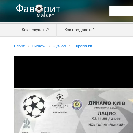
Искать та
Как покупать?
Как продавать?
Цена от
Спорт
Билеты
Футбол
Еврокубки
Продавец