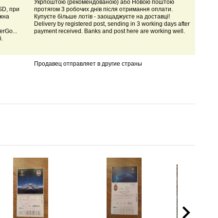
Укрпоштою (рекомендованою) або Новою поштою
SD, при
протягом 3 робочих днів після отримання оплати.
ожна
Купуєте більше лотів - заощаджуєте на доставці!
Delivery by registered post, sending in 3 working days after
rGo...
payment received. Banks and post here are working well.
і.
Продавец отправляет в другие страны