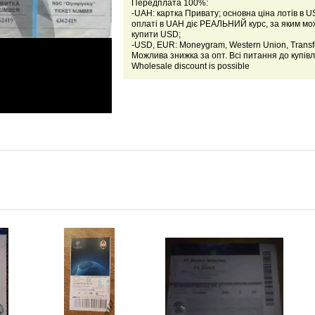
Передплата 100%:
-UAH: картка Привату; основна ціна лотів в U
оплаті в UAH діє РЕАЛЬНИЙ курс, за яким м
купити USD;
-USD, EUR: Moneygram, Western Union, Transfe
Можлива знижка за опт. Всі питання до купівл
Wholesale discount is possible