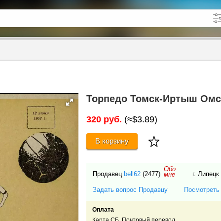
кже в описании
до
Торпедо Томск-Иртыш Омск-
320 руб.
(≈$3.89)
В корзину
Обо
Продавец
bell62
(2477)
г. Липецк
мне
Задать вопрос Продавцу
Посмотреть
Оплата
Карта СБ, Почтовый перевод .