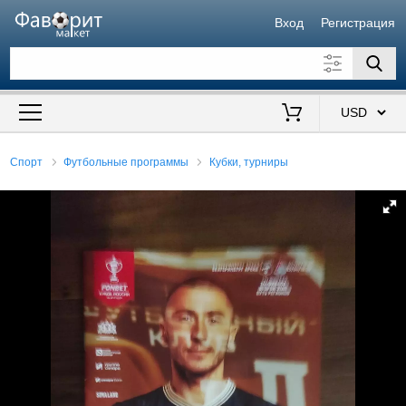
Вход
Регистрация
Искать также в описании
Цена от
до
$
Спорт
Футбольные программы
Кубки, турниры
Продавец