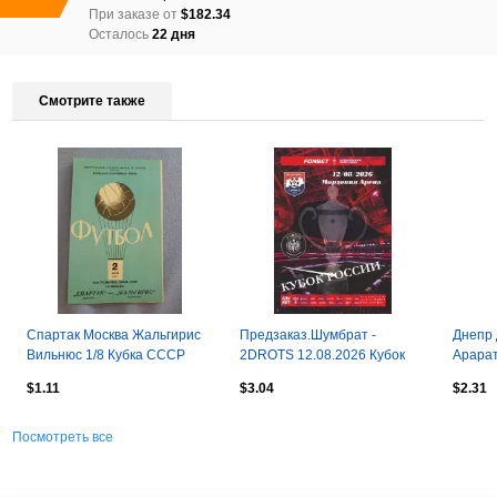
При заказе от
$182.34
Осталось
22 дня
Смотрите также
Спартак Москва Жальгирис
Предзаказ.Шумбрат -
Днепр 
Вильнюс 1/8 Кубка СССР
2DROTS 12.08.2026 Кубок
Арарат
02.06.1970
России
Донецк
$1.11
$3.04
$2.31
Федер
Посмотреть все