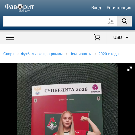
Вход
Регистрация
Искать также в описании
Цена от
до
$
Спорт
Футбольные программы
Чемпионаты
2020-е года
Продавец