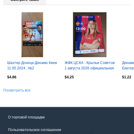
Шахтер Донецк-Динамо Киев
ЖФК ЦСКА - Крылья Советов
Динамо
11.05.2024 , №2
1 августа 2026 официальная
Екатер
программа
$4.86
$4.25
$1.22
Посмотреть все
О торговой площадке
Пользовательское соглашение