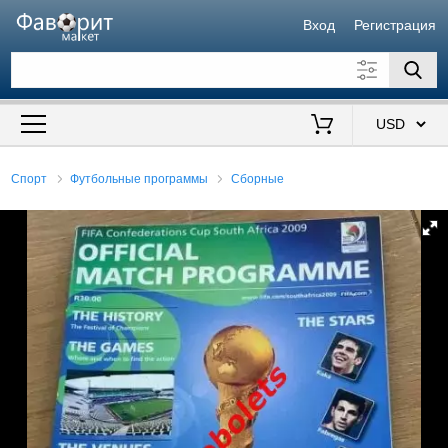
Вход
Регистрация
Искать также в описании
Цена от
до
$
Спорт
Футбольные программы
Сборные
Продавец