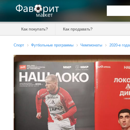
Искать та
Как покупать?
Как продавать?
Цена от
Спорт
Футбольные программы
Чемпионаты
2020-е года
Продавец