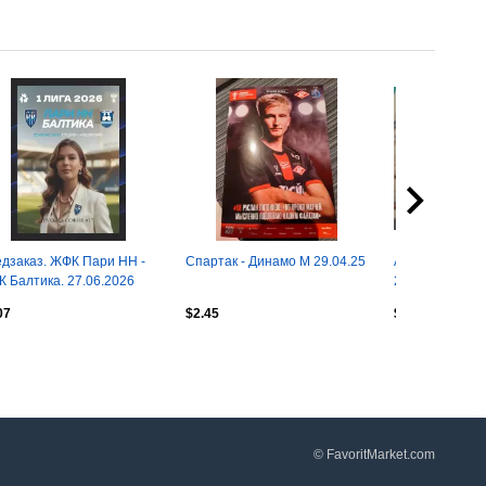
дзаказ. ЖФК Пари НН -
Спартак - Динамо М 29.04.25
Акрон Тольятт
 Балтика. 27.06.2026
25.07.2026 РПЛ
официальная 
07
$2.45
$21.48
© FavoritMarket.com