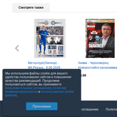
Смотрите также
Металлург(Липецк) -
Химки - Черноморец
ФК.Рязань . 8.08.2026.
Новороссийск программка
постером
Мы используем файлы cookie для вашего
$1.47
$0.98
удобства пользования сайтом и повышения
качества рекомендаций. Продолжив
пользоваться сайтом, вы принимаете
Посмотреть все
пользовательское соглашение
,
политику
конфиденциальности
и
использования cookie
файлов
.
Принимаю
О торговой площадке
Пользовательское соглашение
Полити