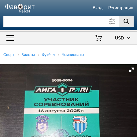
Вход
Регистрация
Искать также в описании
Цена от
до
$
Спорт
Билеты
Футбол
Чемпионаты
Продавец