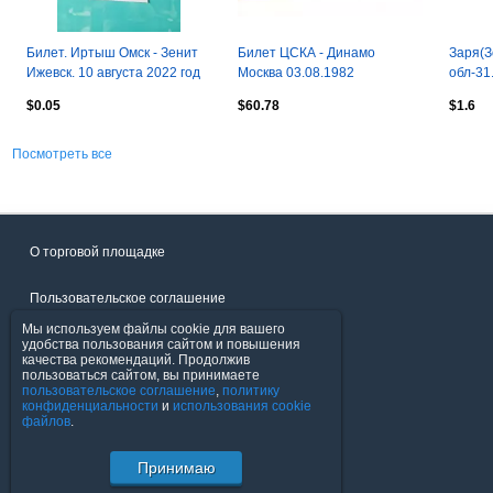
Билет. Иртыш Омск - Зенит
Билет ЦСКА - Динамо
Заря(З
Ижевск. 10 августа 2022 год
Москва 03.08.1982
обл-31
$0.05
$60.78
$1.6
Посмотреть все
О торговой площадке
Пользовательское соглашение
Мы используем файлы cookie для вашего
Политика конфиденциальности
удобства пользования сайтом и повышения
качества рекомендаций. Продолжив
пользоваться сайтом, вы принимаете
Продавцы
пользовательское соглашение
,
политику
конфиденциальности
и
использования cookie
файлов
.
Помощь & Служба поддержки
Принимаю
© FavoritMarket.com