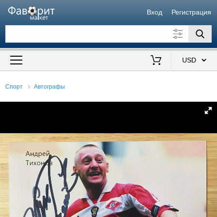
Вход
Регистрация
Искать также в описании
Цена от
до
$
Спорт
Автографы
Продавец