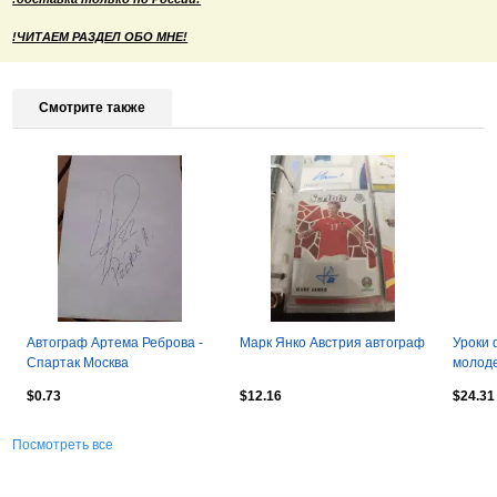
!ЧИТАЕМ РАЗДЕЛ ОБО МНЕ!
Смотрите также
Автограф Артема Реброва -
Марк Янко Австрия автограф
Уроки 
Спартак Москва
молоде
Гуса Х
$0.73
$12.16
$24.31
Посмотреть все