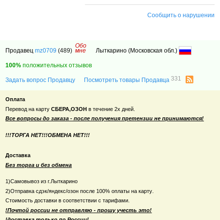
Сообщить о нарушении
Обо
Продавец
mz0709
(489)
мне
Лыткарино (Московская обл.)
100%
положительных отзывов
331
Задать вопрос Продавцу
Посмотреть товары Продавца
Оплата
Перевод на карту
СБЕРА,ОЗОН
в течение 2х дней.
Все вопросы до заказа - после получения претензии не принимаются!
!!!ТОРГА НЕТ!!!ОБМЕНА НЕТ!!!
Доставка
Без торга и без обмена
1)Самовывоз из г.Лыткарино
2)Отправка сдэк/яндекс/озон после 100% оплаты на карту
.
Стоимость доставки в соответствии с тарифами.
!Почтой россии не отправляю - прошу учесть это!
!доставка только по России!