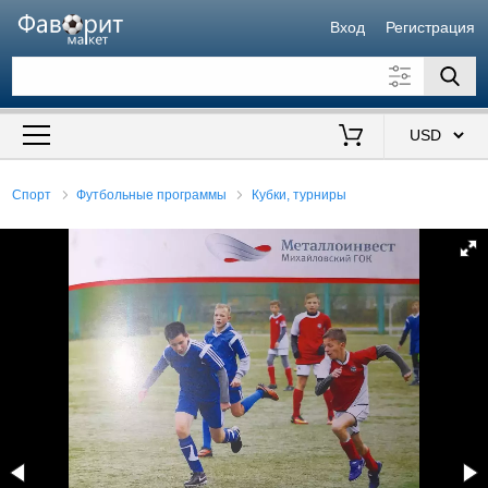
Вход
Регистрация
Искать также в описании
Цена от
до
$
Спорт
Футбольные программы
Кубки, турниры
Продавец