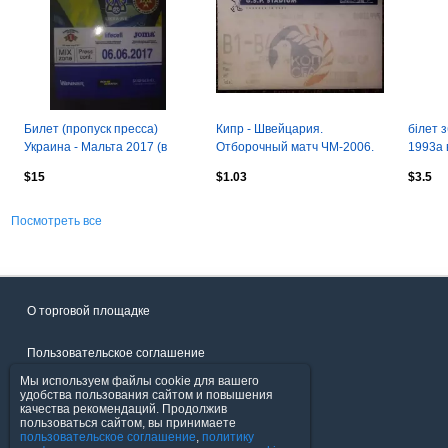
Билет (пропуск пресса)
Кипр - Швейцария.
білет з
Украина - Мальта 2017 (в
Отборочный матч ЧМ-2006.
1993a 
Австрии) №2
Portuga
$15
$1.03
$3.5
Посмотреть все
О торговой площадке
Пользовательское соглашение
Мы используем файлы cookie для вашего
Политика конфиденциальности
удобства пользования сайтом и повышения
качества рекомендаций. Продолжив
пользоваться сайтом, вы принимаете
Продавцы
пользовательское соглашение
,
политику