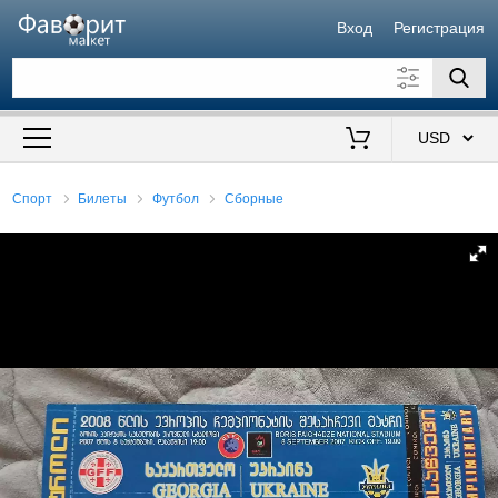
Вход
Регистрация
Искать также в описании
Цена от
до
$
Спорт
Билеты
Футбол
Сборные
Продавец