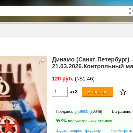
кже в описании
до
Динамо (Санкт-Петербург) -
21.03.2026.Контрольный м
120 руб.
(≈$1.46)
из
3
В корзину
Продавец
grs9605
(20846)
Баграмово 
99.9%
положительных отзывов
Задать вопрос Продавцу
Посмотреть