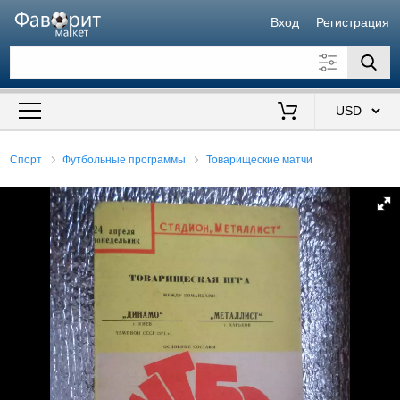
Вход
Регистрация
Искать также в описании
Цена от
до
$
Спорт
Футбольные программы
Товарищеские матчи
Продавец