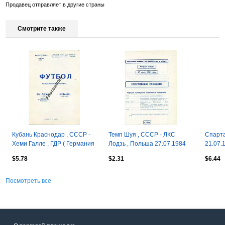
Продавец отправляет в другие страны
Смотрите также
Кубань Краснодар , СССР -
Темп Шуя , СССР - ЛКС
Спарта
Хеми Галле , ГДР ( Германия
Лодзь , Польша 27.07.1984
21.07.
) 01.06.1975
$5.78
$2.31
$6.44
Посмотреть все