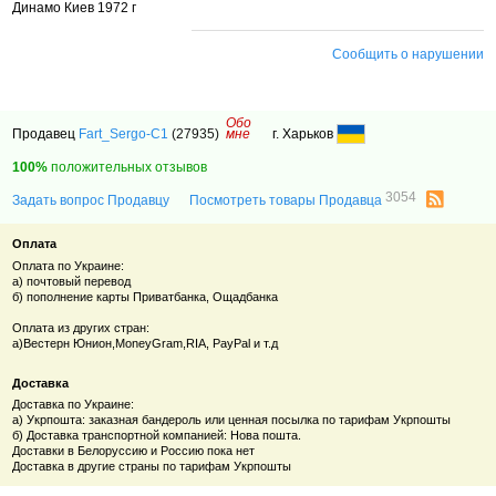
Динамо Киев 1972 г
Сообщить о нарушении
Обо
Продавец
Fart_Sergo-C1
(27935)
мне
г. Харьков
100%
положительных отзывов
3054
Задать вопрос Продавцу
Посмотреть товары Продавца
Оплата
Оплата по Украине:
а) почтовый перевод
б) пополнение карты Приватбанка, Ощадбанка
Оплата из других стран:
а)Вестерн Юнион,
MoneyGram,RIA, PayPal и т.д
Доставка
Доставка по Украине:
а) Укрпошта: заказная бандероль или ценная посылка по тарифам Укрпошты
б) Доставка транспортной компанией: Нова пошта.
Доставки в Белоруссию и Россию пока нет
Доставка в другие страны по тарифам Укрпошты