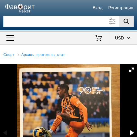
Вход
Регистрация
Искать также в описании
Цена от
до
$
Спорт
Архивы, протоколы, стат.
Продавец