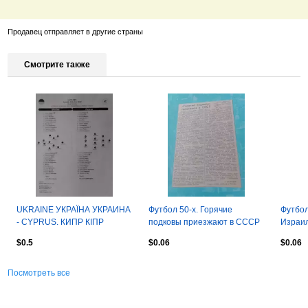
Продавец отправляет в другие страны
Смотрите также
UKRAINE УКРАЇНА УКРАИНА
Футбол 50-х. Горячие
Футбол
- CYPRUS. КИПР КІПР
подковы приезжают в СССР
Израил
07.06.2022. Раритет Оптом
$0.5
$0.06
$0.06
скидки 30%
Посмотреть все