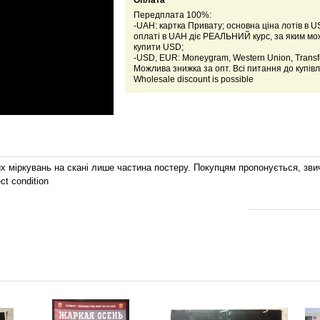
Оплата
Передплата 100%:
-UAH: картка Привату; основна ціна лотів в U
оплаті в UAH діє РЕАЛЬНИЙ курс, за яким м
купити USD;
-USD, EUR: Moneygram, Western Union, Transfe
Можлива знижка за опт. Всі питання до купівл
Wholesale discount is possible
 міркувань на скані лише частина постеру. Покупцям пропонується, звичай
ct condition