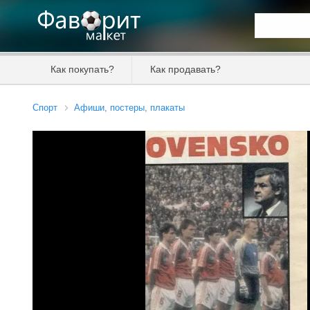
Искать та
Как покупать?
Как продавать?
Цена от
Спорт
Афиши, постеры, плакаты
Продавец