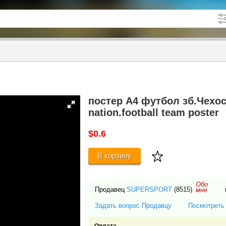
кже в описании
до
постер А4 футбол зб.Чехо
nation.football team poster
$0.6
В корзину
Обо
Продавец
SUPERSPORT
(8515)
мне
Задать вопрос Продавцу
Посмотреть