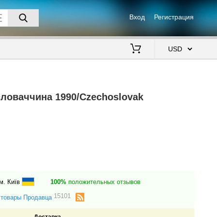
Вход
Регистрация
$
словаччина 1990/Czechoslovak
м. Київ
100%
положительных отзывов
15101
 товары Продавца