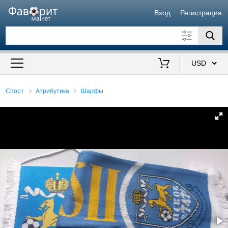
Вход
Регистрация
Искать также в описании
Цена от
до
$
Спорт
Атрибутика
Шарфы
Продавец